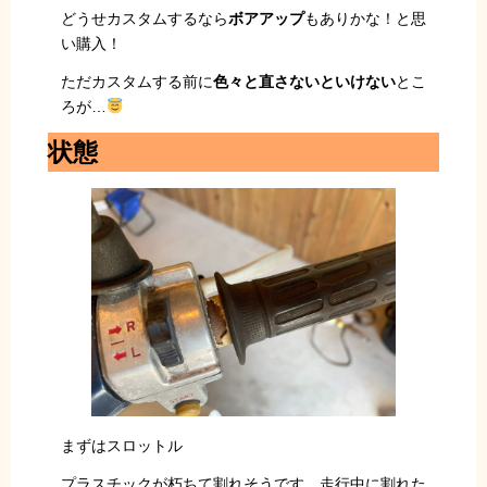
どうせカスタムするなら
ボアアップ
もありかな！と思
い購入！
ただカスタムする前に
色々と直さないといけない
とこ
ろが…
状態
まずはスロットル
プラスチックが朽ちて割れそうです…走行中に割れた