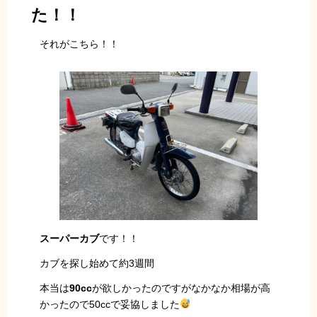
た！！
それがこちら！！
スーパーカブ
です！！
カブを探し始めて約3週間
本当は
90cc
が欲しかったのですがなかなか相場が高
かったので50ccで妥協しました