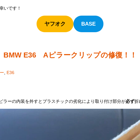
幸いです！
ヤフオク
BASE
BMW E36 Aピラークリップの修復！！
ター
,
E36
のAピラーの内装を外すとプラスチックの劣化により取り付け部分が
必ず
折