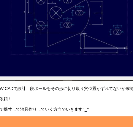
JW CADで設計、段ボールをその形に切り取り穴位置がずれてないか確
依頼！
で採寸して治具作りしていく方向でいきます^_^